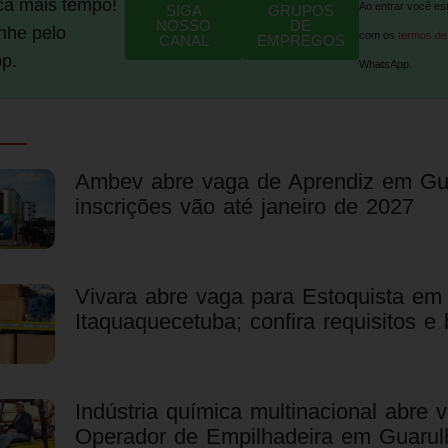
ca mais tempo!
Ao entrar você es
SIGA
GRUPOS
NOSSO
DE
he pelo
com os
termos de
CANAL
EMPREGOS
p.
WhatsApp.
Ambev abre vaga de Aprendiz em Gu
inscrições vão até janeiro de 2027
Vivara abre vaga para Estoquista em
Itaquaquecetuba; confira requisitos e 
Indústria química multinacional abre 
Operador de Empilhadeira em Guarul