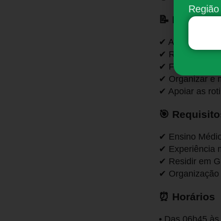
Região 
📝 Principai
✔ Auxiliar no co
✔ Realizar aten
✔ Fazer reposi
✔ Organizar e m
✔ Apoiar as rot
🎯 Requisito
✔ Ensino Médio
✔ Experiência 
✔ Residir em G
✔ Organização 
⏰ Horários
• Das 06h45 às