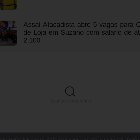
Assaí Atacadista abre 5 vagas para 
de Loja em Suzano com salário de a
2.100
Nenhum comentário
Alto Tietê Online® ou ATO, é um portal da Região do Alto Tietê 