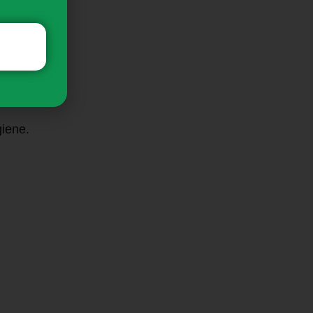
giene.