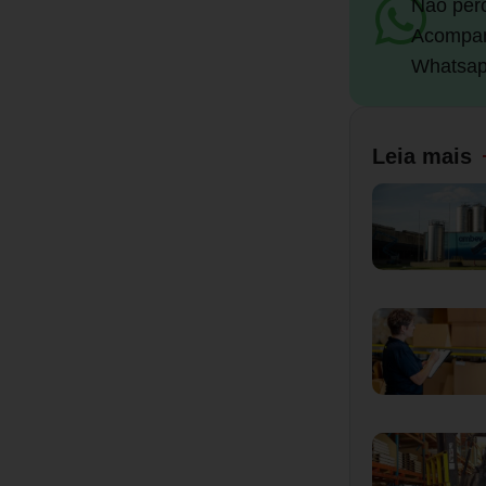
Não per
Acompan
Whatsap
Leia mais