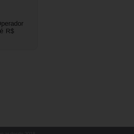
Operador
té R$
no ar desde 2018.