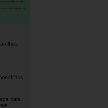
tá ciente e de acordo
 uso
e
privacidade
do
arulhos;
benefícios
vaga para
hos