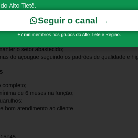
do Alto Tietê.
s atividades
Seguir o canal →
rte de carnes, frangos e bifes;
dimento ao cliente no balcão;
+7 mil
membros nos grupos do Alto Tietê e Região.
ção de produtos;
anter o setor abastecido;
inas do açougue seguindo os padrões de qualidade e hi
s
 completo;
mínima de 6 meses na função;
uarulhos;
e bom atendimento ao cliente.
 15h45