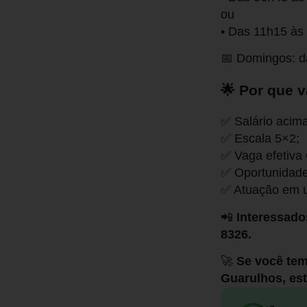
ou
• Das 11h15 às
📅 Domingos: d
🌟 Por que v
✅ Salário acim
✅ Escala 5×2;
✅ Vaga efetiva
✅ Oportunidade 
✅ Atuação em u
📲
Interessado
8326.
🚀
Se você tem
Guarulhos, est