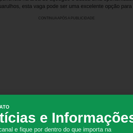
arulhos, esta vaga pode ser uma excelente opção para s
CONTINUA APÓS A PUBLICIDADE
 ATO
lhos/SP
tícias e Informaçõe
.356,59
etivo CLT
canal e fique por dentro do que importa na