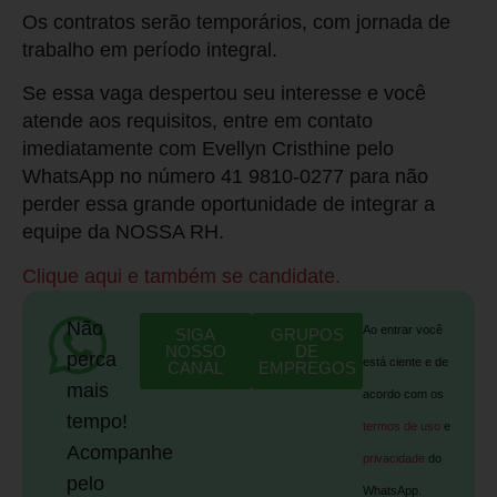
Os contratos serão temporários, com jornada de
trabalho em período integral.
Se essa vaga despertou seu interesse e você
atende aos requisitos, entre em contato
imediatamente com Evellyn Cristhine pelo
WhatsApp no número 41 9810-0277 para não
perder essa grande oportunidade de integrar a
equipe da NOSSA RH.
Clique aqui e também se candidate.
Não
Ao entrar você
SIGA
GRUPOS
NOSSO
DE
perca
está ciente e de
CANAL
EMPREGOS
mais
acordo com os
tempo!
termos de uso
e
Acompanhe
privacidade
do
pelo
WhatsApp.