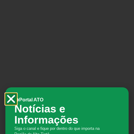
Portal ATO
Notícias e
Informações
A oportunidade é destinada, principalmente, para
Siga o canal e fique por dentro do que importa na
aqueles que residem com fácil acesso à região de