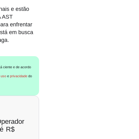
nais e estão
A AST
ara enfrentar
 está em busca
aga.
tá ciente e de acordo
 uso
e
privacidade
do
Operador
té R$