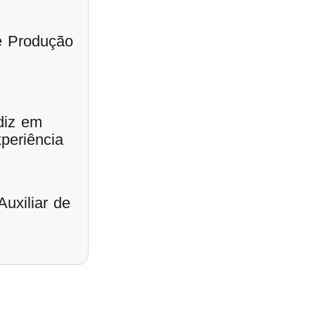
de Produção
diz em
periência
uxiliar de