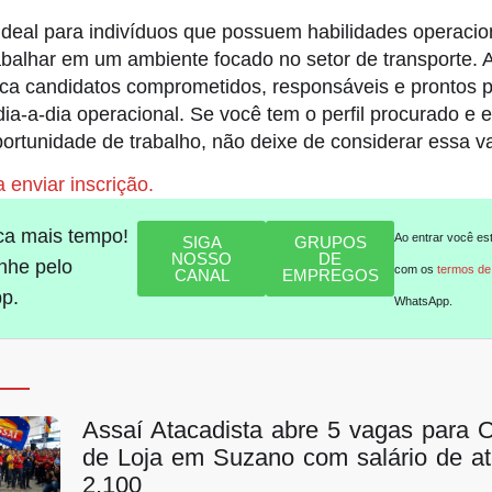
ideal para indivíduos que possuem habilidades operacio
abalhar em um ambiente focado no setor de transporte. 
ca candidatos comprometidos, responsáveis e prontos p
dia-a-dia operacional. Se você tem o perfil procurado e
rtunidade de trabalho, não deixe de considerar essa v
 enviar inscrição.
ca mais tempo!
Ao entrar você es
SIGA
GRUPOS
NOSSO
DE
he pelo
com os
termos de
CANAL
EMPREGOS
p.
WhatsApp.
Assaí Atacadista abre 5 vagas para 
de Loja em Suzano com salário de a
2.100