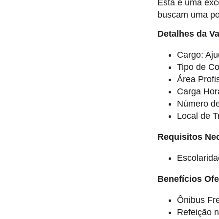
Esta é uma exce
buscam uma pos
Detalhes da V
Cargo: Aju
Tipo de Co
Área Profi
Carga Horá
Número de
Local de T
Requisitos Ne
Escolarid
Benefícios Ofe
Ônibus Fre
Refeição n