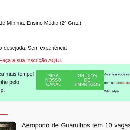
de Mínima: Ensino Médio (2º Grau)
a desejada: Sem experiência
 Faça a sua inscrição AQUI.
ca mais tempo!
Ao entrar você es
SIGA
GRUPOS
NOSSO
DE
he pelo
com os
termos de
CANAL
EMPREGOS
p.
WhatsApp.
Aeroporto de Guarulhos tem 10 vaga