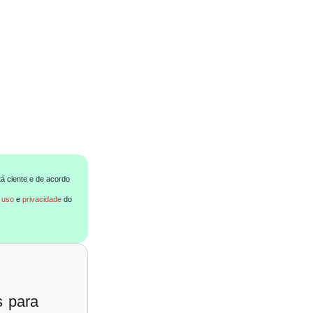
tá ciente e de acordo
 uso
e
privacidade
do
s para