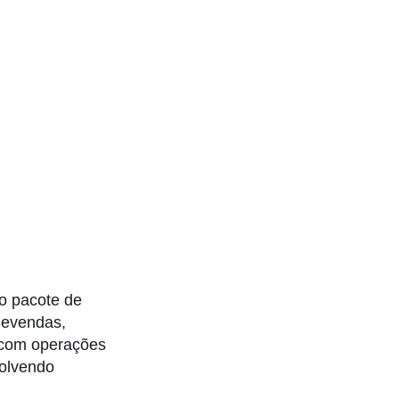
o pacote de
levendas,
 com operações
volvendo