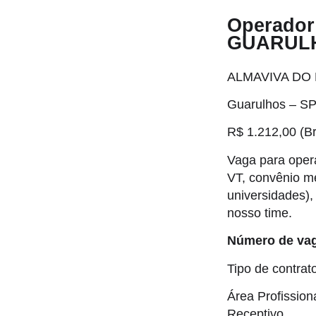
Operador 
GUARUL
ALMAVIVA DO 
Guarulhos – S
R$ 1.212,00 (B
Vaga para opera
VT, convênio m
universidades),
nosso time.
Número de vag
Tipo de contrat
Área Profission
Receptivo