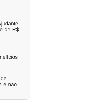
judante
io de R$
efícios
 de
s e não