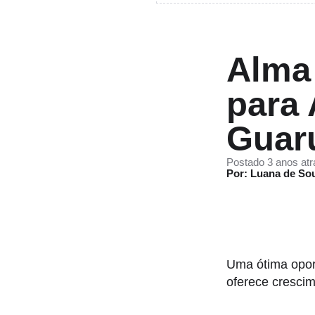
Alma 
para 
Guaru
Postado 3 anos atr
Por: Luana de So
Uma ótima opor
oferece crescim