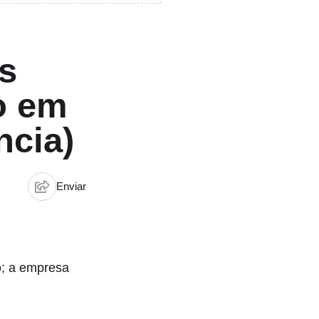
s
o em
ncia)
Enviar
o; a empresa