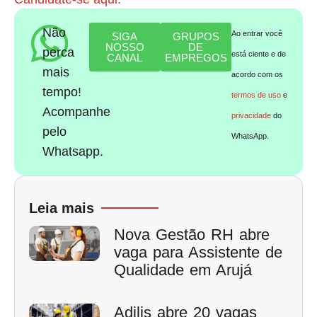
Não
Ao entrar você
SIGA
GRUPOS
NOSSO
DE
perca
está ciente e de
CANAL
EMPREGOS
mais
acordo com os
tempo!
termos de uso
e
Acompanhe
privacidade
do
pelo
WhatsApp.
Whatsapp.
Leia mais
Nova Gestão RH abre
vaga para Assistente de
Qualidade em Arujá
Adilis abre 20 vagas