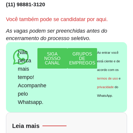
(11) 98881-3120
Você também pode se candidatar por aqui.
As vagas podem ser preenchidas antes do
encerramento do processo seletivo.
Não
Ao entrar você
SIGA
GRUPOS
NOSSO
DE
perca
está ciente e de
CANAL
EMPREGOS
mais
acordo com os
tempo!
termos de uso
e
Acompanhe
privacidade
do
pelo
WhatsApp.
Whatsapp.
Leia mais