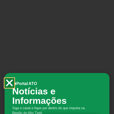
Portal ATO
Notícias e
Informações
Arujá abre inscrições para
Siga o canal e fique por dentro do que importa na
Curso de informática básica
Região do Alto Tietê.