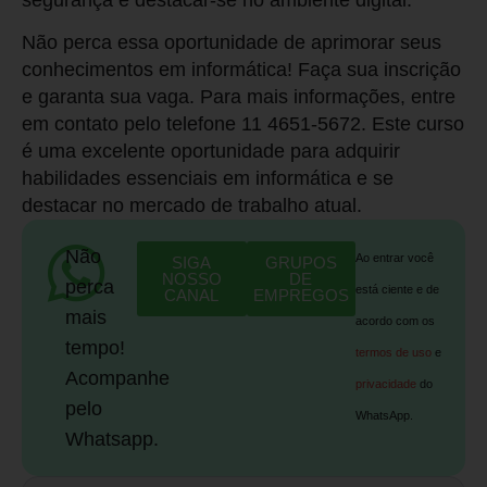
segurança e destacar-se no ambiente digital.
Não perca essa oportunidade de aprimorar seus
conhecimentos em informática! Faça sua inscrição
e garanta sua vaga. Para mais informações, entre
em contato pelo telefone 11 4651-5672. Este curso
é uma excelente oportunidade para adquirir
habilidades essenciais em informática e se
destacar no mercado de trabalho atual.
Não
Ao entrar você
SIGA
GRUPOS
NOSSO
DE
perca
está ciente e de
CANAL
EMPREGOS
mais
acordo com os
tempo!
termos de uso
e
Acompanhe
privacidade
do
pelo
WhatsApp.
Whatsapp.