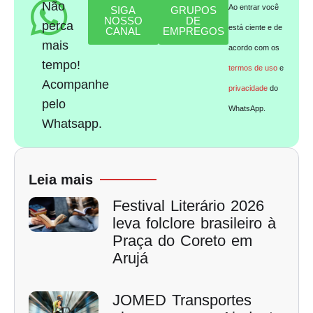
Não
Ao entrar você
SIGA
GRUPOS
NOSSO
DE
perca
está ciente e de
CANAL
EMPREGOS
mais
acordo com os
tempo!
termos de uso
e
Acompanhe
privacidade
do
pelo
WhatsApp.
Whatsapp.
Leia mais
Festival Literário 2026
leva folclore brasileiro à
Praça do Coreto em
Arujá
JOMED Transportes