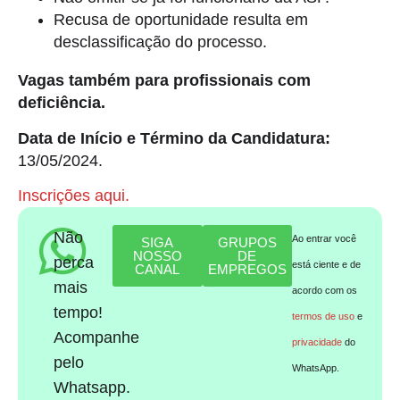
Recusa de oportunidade resulta em
desclassificação do processo.
Vagas também para profissionais com
deficiência.
Data de Início e Término da Candidatura:
13/05/2024.
Inscrições aqui.
Não
Ao entrar você
SIGA
GRUPOS
NOSSO
DE
perca
está ciente e de
CANAL
EMPREGOS
mais
acordo com os
tempo!
termos de uso
e
Acompanhe
privacidade
do
pelo
WhatsApp.
Whatsapp.