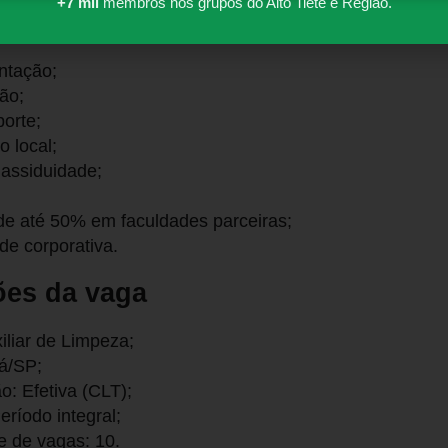
+7 mil
membros nos grupos do Alto Tietê e Região.
s
ntação;
ção;
porte;
o local;
assiduidade;
e até 50% em faculdades parceiras;
de corporativa.
ões da vaga
iliar de Limpeza;
já/SP;
o: Efetiva (CLT);
eríodo integral;
 de vagas: 10.