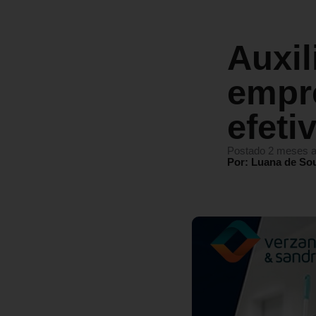
Auxil
empr
efeti
Postado 2 meses a
Por: Luana de So