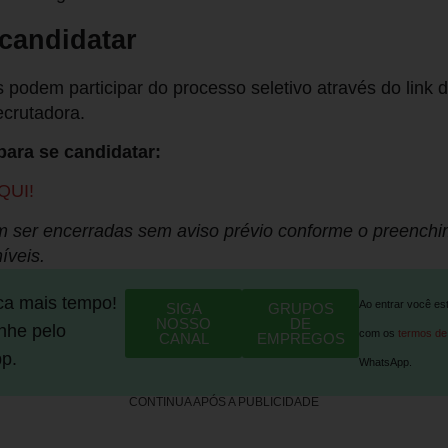
candidatar
 podem participar do processo seletivo através do link d
ecrutadora.
para se candidatar:
QUI!
 ser encerradas sem aviso prévio conforme o preenchi
íveis.
ca mais tempo!
Ao entrar você es
SIGA
GRUPOS
NOSSO
DE
he pelo
com os
termos de
CANAL
EMPREGOS
p.
WhatsApp.
CONTINUA APÓS A PUBLICIDADE