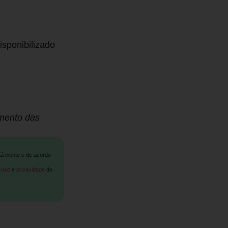
isponibilizado
mento das
tá ciente e de acordo
 uso
e
privacidade
do