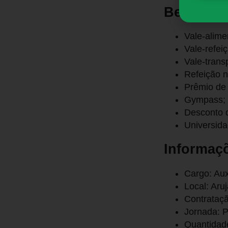
Benefício
Vale-alime
Vale-refei
Vale-trans
Refeição n
Prêmio de 
Gympass;
Desconto d
Universida
Informaç
Cargo: Aux
Local: Aru
Contrataçã
Jornada: P
Quantidade