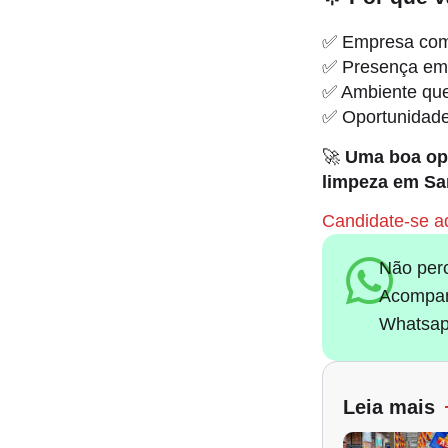
✅ Empresa com 
✅ Presença em 
✅ Ambiente que 
✅ Oportunidade
🚀
Uma boa opo
limpeza em Sa
Candidate-se aq
Não per
Acompan
Whatsap
Leia mais