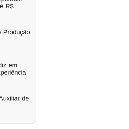
té R$
de Produção
diz em
periência
uxiliar de