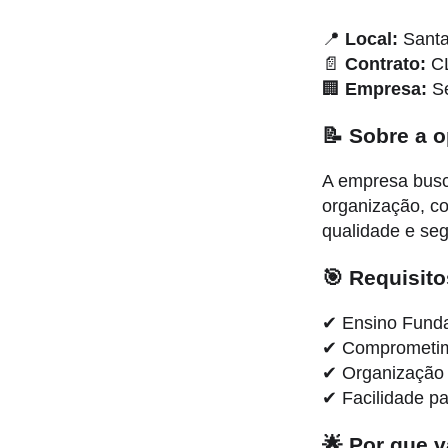
📍
Local:
Santa
📄
Contrato:
C
🏢
Empresa:
Se
📝 Sobre a 
A empresa busca
organização, c
qualidade e se
🎯 Requisito
✔ Ensino Funda
✔ Comprometime
✔ Organização 
✔ Facilidade pa
🌟 Por que v