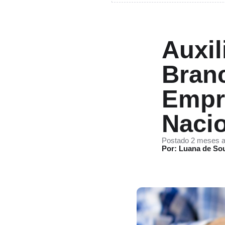
Auxil
Bran
Empr
Naci
Postado 2 meses a
Por: Luana de So