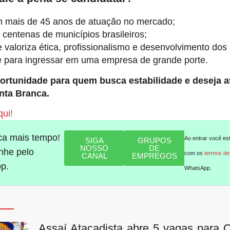
mais de 45 anos de atuação no mercado;
centenas de municípios brasileiros;
valoriza ética, profissionalismo e desenvolvimento dos
 para ingressar em uma empresa de grande porte.
rtunidade para quem busca estabilidade e deseja at
nta Branca.
ui!
ca mais tempo!
Ao entrar você es
SIGA
GRUPOS
NOSSO
DE
he pelo
com os
termos de
CANAL
EMPREGOS
p.
WhatsApp.
Assaí Atacadista abre 5 vagas para 