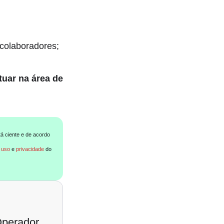
 colaboradores;
uar na área de
tá ciente e de acordo
 uso
e
privacidade
do
Operador