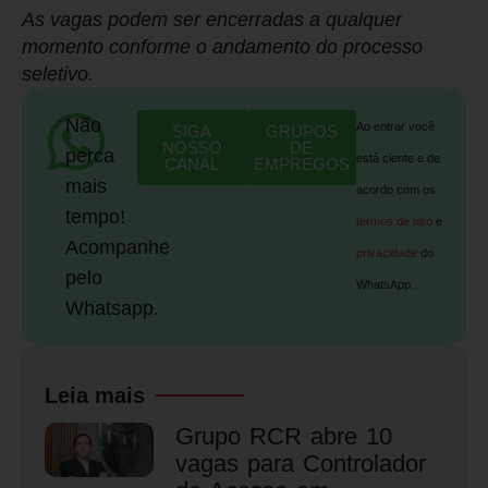
As vagas podem ser encerradas a qualquer
momento conforme o andamento do processo
seletivo.
Não
Ao entrar você
SIGA
GRUPOS
NOSSO
DE
perca
está ciente e de
CANAL
EMPREGOS
mais
acordo com os
tempo!
termos de uso
e
Acompanhe
privacidade
do
pelo
WhatsApp.
Whatsapp.
Leia mais
Grupo RCR abre 10
vagas para Controlador