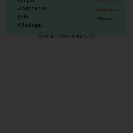
termos de uso
e
Acompanhe
privacidade
do
pelo
WhatsApp.
Whatsapp.
CONTINUA APÓS A PUBLICIDADE