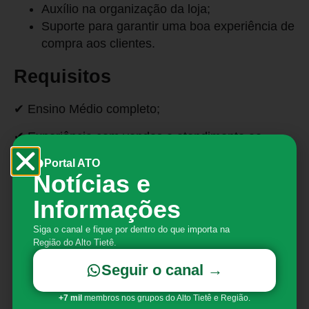
Auxílio na organização da loja;
Suporte para garantir uma boa experiência de
compra aos clientes.
Requisitos
✔ Ensino Médio completo;
✔ Experiência com vendas e atendimento ao
cliente;
Portal ATO
Notícias e
✔ Conhecimento básico em Pacote Office;
Informações
✔ Boa comunicação e facilidade para trabalhar em
equipe.
Siga o canal e fique por dentro do que importa na
Região do Alto Tietê.
Benefícios
Seguir o canal →
A empresa oferece:
+7 mil
membros nos grupos do Alto Tietê e Região.