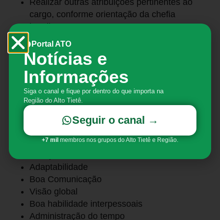
Realizar outras atribuições pertinentes ao
cargo, conforme orientação da chefia
imediata
Portal ATO
Requisitos e qualificações
Notícias e
Trabalho em equipe
Informações
Flexibilidade
Siga o canal e fique por dentro do que importa na
Capacidade de Concentração
Região do Alto Tietê.
Organização
Autonomia
Seguir o canal →
Dinamismo
+7 mil
membros nos grupos do Alto Tietê e Região.
Flexibilidade
Atenção aos detalhes
Adaptabilidade
Boa Comunicação
Visão global
Boa habilidade interpessoais
Administração do tempo