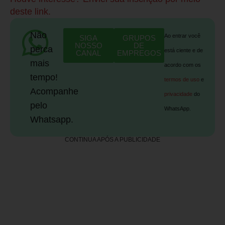
deste link.
Não
Ao entrar você
SIGA
GRUPOS
NOSSO
DE
perca
está ciente e de
CANAL
EMPREGOS
mais
acordo com os
tempo!
termos de uso
e
Acompanhe
privacidade
do
pelo
WhatsApp.
Whatsapp.
CONTINUA APÓS A PUBLICIDADE