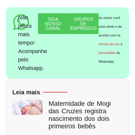
Não
Ao entrar você
SIGA
GRUPOS
NOSSO
DE
perca
está ciente e de
CANAL
EMPREGOS
mais
acordo com os
tempo!
termos de uso
e
Acompanhe
privacidade
do
pelo
WhatsApp.
Whatsapp.
Leia mais
Maternidade de Mogi
das Cruzes registra
nascimento dos dois
primeiros bebês