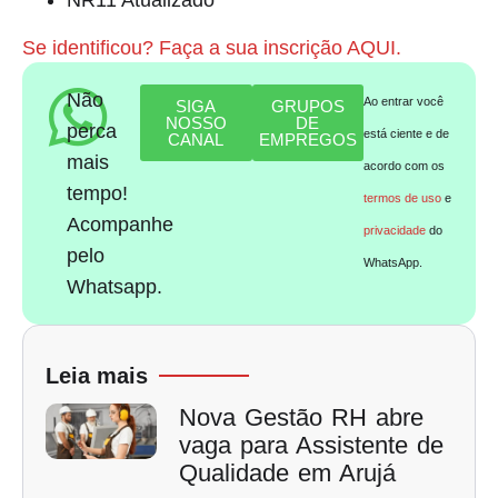
NR11 Atualizado
Se identificou? Faça a sua inscrição AQUI.
Não
Ao entrar você
SIGA
GRUPOS
NOSSO
DE
perca
está ciente e de
CANAL
EMPREGOS
mais
acordo com os
tempo!
termos de uso
e
Acompanhe
privacidade
do
pelo
WhatsApp.
Whatsapp.
Leia mais
Nova Gestão RH abre
vaga para Assistente de
Qualidade em Arujá