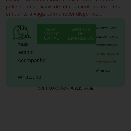
pelos canais oficiais de recrutamento da empresa
enquanto a vaga permanecer disponível.
Não
Ao entrar você
SIGA
GRUPOS
NOSSO
DE
perca
está ciente e de
CANAL
EMPREGOS
mais
acordo com os
tempo!
termos de uso
e
Acompanhe
privacidade
do
pelo
WhatsApp.
Whatsapp.
CONTINUA APÓS A PUBLICIDADE