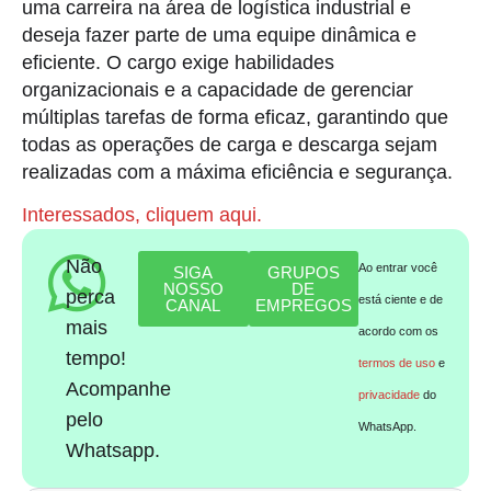
uma carreira na área de logística industrial e
deseja fazer parte de uma equipe dinâmica e
eficiente. O cargo exige habilidades
organizacionais e a capacidade de gerenciar
múltiplas tarefas de forma eficaz, garantindo que
todas as operações de carga e descarga sejam
realizadas com a máxima eficiência e segurança.
Interessados, cliquem aqui.
Não
Ao entrar você
SIGA
GRUPOS
NOSSO
DE
perca
está ciente e de
CANAL
EMPREGOS
mais
acordo com os
tempo!
termos de uso
e
Acompanhe
privacidade
do
pelo
WhatsApp.
Whatsapp.