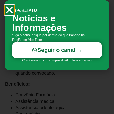
Preencher relatórios de utilização do veículo
com dados relativos à quilometragem, horário
Portal ATO
Notícias e
de saída e chegada, e demais ocorrências
durante a realização do trabalho;
Informações
Zelar pela conservação e segurança dos
veículos, providenciando limpeza, ajustes e
Siga o canal e fique por dentro do que importa na
Região do Alto Tietê.
pequenos reparos, bem como solicitar
manutenção quando necessário;
Seguir o canal →
Manter-se atualizado com as normas e
legislação de trânsito;
+7 mil
membros nos grupos do Alto Tietê e Região.
Participar de programa de treinamento,
quando convocado.
Benefícios:
Convênio Farmácia
Assistência médica
Assistência odontológica
Cesta básica