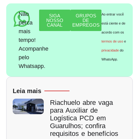
Não
Ao entrar você
SIGA
GRUPOS
NOSSO
DE
perca
está ciente e de
CANAL
EMPREGOS
mais
acordo com os
tempo!
termos de uso
e
Acompanhe
privacidade
do
pelo
WhatsApp.
Whatsapp.
Leia mais
Riachuelo abre vaga
para Auxiliar de
Logística PCD em
Guarulhos; confira
requisitos e benefícios