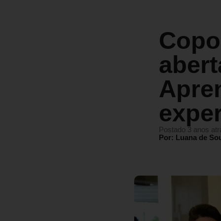
Copo
aber
Apre
exper
Postado 3 anos atr
Por: Luana de So