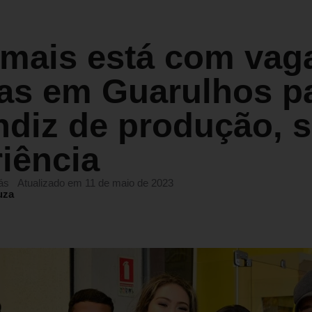
mais está com vag
tas em Guarulhos p
ndiz de produção, 
iência
ás
Atualizado em 11 de maio de 2023
uza