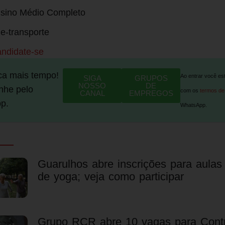
sino Médio Completo
e-transporte
andidate-se
ca mais tempo!
Ao entrar você es
SIGA
GRUPOS
NOSSO
DE
he pelo
com os
termos de
CANAL
EMPREGOS
p.
WhatsApp.
Guarulhos abre inscrições para aulas 
de yoga; veja como participar
Grupo RCR abre 10 vagas para Contr