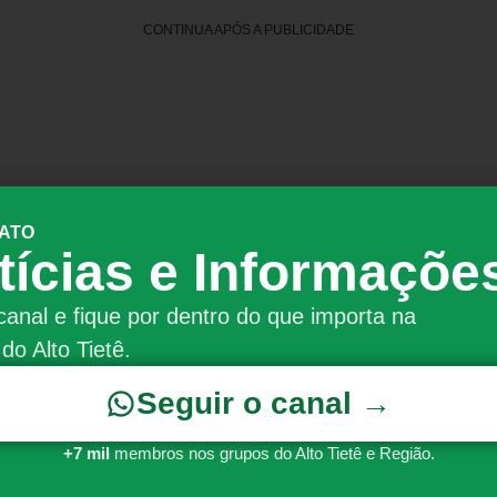
CONTINUA APÓS A PUBLICIDADE
 ATO
tícias e Informaçõe
canal e fique por dentro do que importa na
do Alto Tietê.
 de produção- Copomais
Seguir o canal →
ce uma bolsa de R$ 929,00 (Bruto mensal) e vale transp
+7 mil
membros nos grupos do Alto Tietê e Região.
des e atribuições: