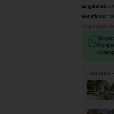
Exigências:
En
Benefícios:
Val
Clique aqui e c
Não per
Acompan
Whatsap
Leia mais