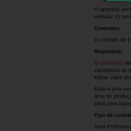
O aprendiz será
embalar. O horá
Contratos:
O contrato de t
Requisitos:
O
candidato
de
candidatos do 
Militar. Além di
Essa é uma exc
área de produçã
ideal para aque
Tipo de contra
Área Profission