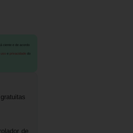
tá ciente e de acordo
 uso
e
privacidade
do
gratuitas
olador de