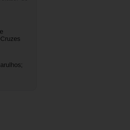
e
 Cruzes
arulhos;