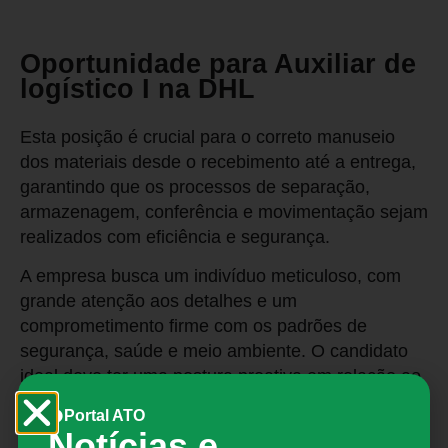
Oportunidade para Auxiliar de
logístico I na DHL
Esta posição é crucial para o correto manuseio
dos materiais desde o recebimento até a entrega,
garantindo que os processos de separação,
armazenagem, conferência e movimentação sejam
realizados com eficiência e segurança.
A empresa busca um indivíduo meticuloso, com
grande atenção aos detalhes e um
comprometimento firme com os padrões de
segurança, saúde e meio ambiente. O candidato
ideal deve ter uma postura proativa em relação ao
aprendizado e à melhoria contínua, além de
Portal ATO
valorizar o trabalho em equipe, seguindo o lema
Notícias e