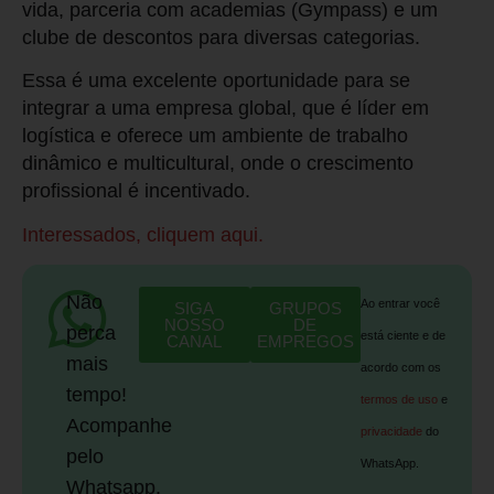
vida, parceria com academias (Gympass) e um
clube de descontos para diversas categorias.
Essa é uma excelente oportunidade para se
integrar a uma empresa global, que é líder em
logística e oferece um ambiente de trabalho
dinâmico e multicultural, onde o crescimento
profissional é incentivado.
Interessados, cliquem aqui.
Não
Ao entrar você
SIGA
GRUPOS
NOSSO
DE
perca
está ciente e de
CANAL
EMPREGOS
mais
acordo com os
tempo!
termos de uso
e
Acompanhe
privacidade
do
pelo
WhatsApp.
Whatsapp.