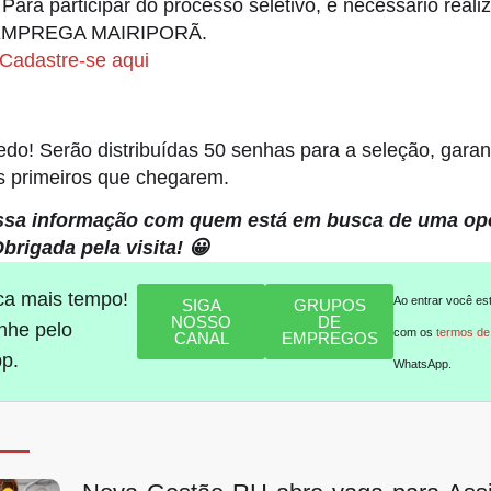
 Para participar do processo seletivo, é necessário reali
l EMPREGA MAIRIPORÃ.
Cadastre-se aqui
o! Serão distribuídas 50 senhas para a seleção, garan
s primeiros que chegarem.
ssa informação com quem está em busca de uma op
brigada pela visita! 😀
ca mais tempo!
Ao entrar você es
SIGA
GRUPOS
NOSSO
DE
he pelo
com os
termos de
CANAL
EMPREGOS
p.
WhatsApp.