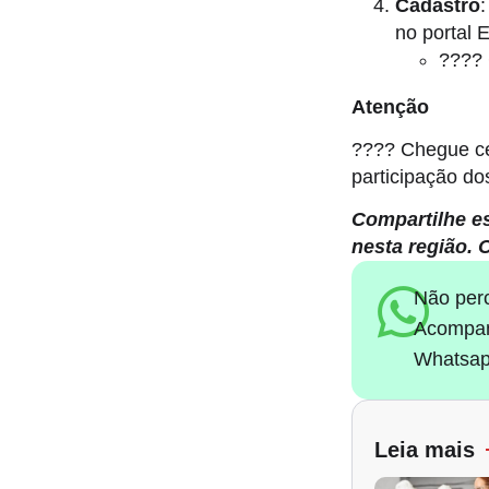
Cadastro
:
no porta
????
Atenção
???? Chegue ced
participação do
Compartilhe e
nesta região. O
Não per
Acompan
Whatsap
Leia mais