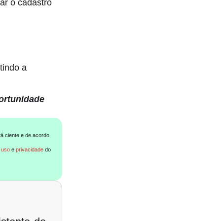
zar o cadastro
tindo a
ortunidade
tá ciente e de acordo
 uso
e
privacidade
do