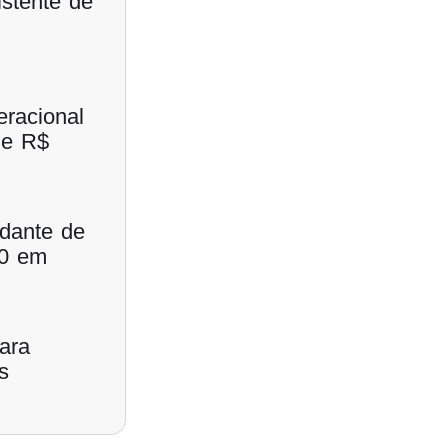
stente de
eracional
de R$
udante de
00 em
ara
s