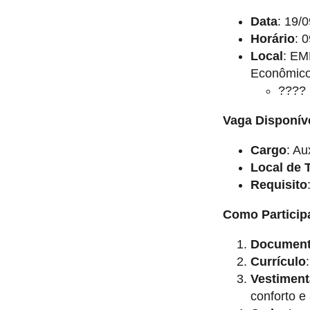
Data
: 19/0
Horário
: 
Local
: EM
Econômic
???? 
Vaga Disponív
Cargo
: Au
Local de 
Requisito
Como Particip
Document
Currículo
Vestiment
conforto 