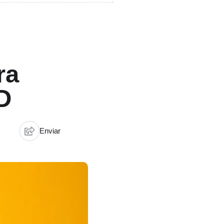
ra
D
Enviar