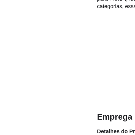
categorias, es
Emprega M
Detalhes do P