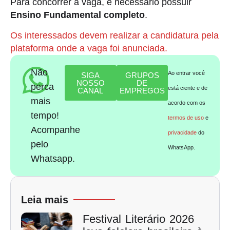
Para concorrer à vaga, é necessário possuir
Ensino Fundamental completo
.
Os interessados devem realizar a candidatura pela
plataforma onde a vaga foi anunciada.
Não
Ao entrar você
SIGA
GRUPOS
NOSSO
DE
perca
está ciente e de
CANAL
EMPREGOS
mais
acordo com os
tempo!
termos de uso
e
Acompanhe
privacidade
do
pelo
WhatsApp.
Whatsapp.
Leia mais
Festival Literário 2026