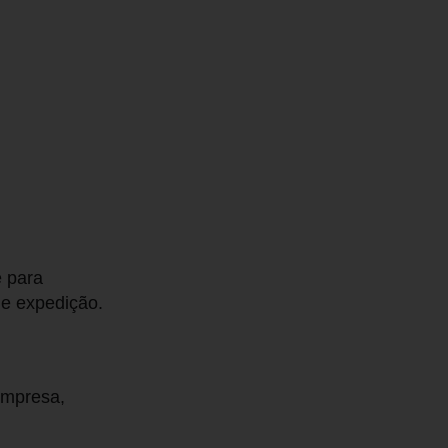
e para
 e expedição.
 empresa,