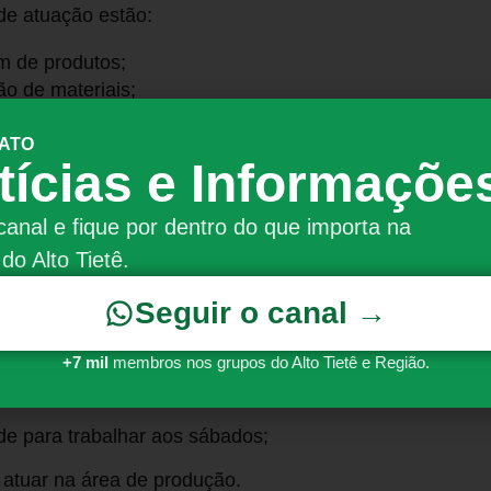
de atuação estão:
 de produtos;
o de materiais;
stoque;
 e movimentação de mercadorias;
 ATO
tícias e Informaçõe
 relacionadas à expedição.
 candidatos com disponibilidade para início imediato e
canal e fique por dentro do que importa na
s quando necessário.
do Alto Tietê.
os
Seguir o canal →
 completo;
+7 mil
membros nos grupos do Alto Tietê e Região.
de para início imediato;
de para trabalhar aos sábados;
 atuar na área de produção.