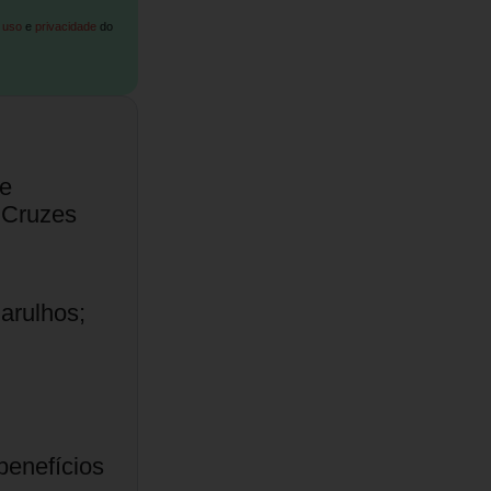
 uso
e
privacidade
do
e
 Cruzes
arulhos;
benefícios