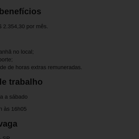
 benefícios
$ 2.354,30 por mês.
nhã no local;
porte;
ade de horas extras remuneradas.
e trabalho
ra a sábado
8h às 16h05
vaga
– SP