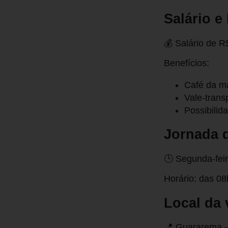
Salário e
💰 Salário de R
Benefícios:
Café da ma
Vale-trans
Possibilid
Jornada d
🕒 Segunda-fei
Horário: das 0
Local da 
📍 Guararema 