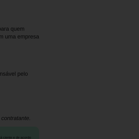
 para quem
l em uma empresa
nsável pelo
contratante.
tá ciente e de acordo