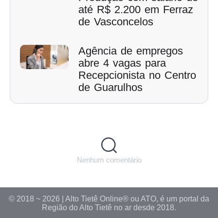
até R$ 2.200 em Ferraz
de Vasconcelos
Agência de empregos
abre 4 vagas para
Recepcionista no Centro
de Guarulhos
Nenhum comentário
© 2018 ~ 2026 | Alto Tietê Online® ou ATO, é um portal da
Região do Alto Tietê no ar desde 2018.