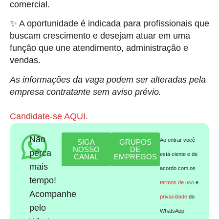
comercial.
✨ A oportunidade é indicada para profissionais que
buscam crescimento e desejam atuar em uma
função que une atendimento, administração e
vendas.
As informações da vaga podem ser alteradas pela
empresa contratante sem aviso prévio.
Candidate-se AQUI.
Não
Ao entrar você
SIGA
GRUPOS
NOSSO
DE
perca
está ciente e de
CANAL
EMPREGOS
mais
acordo com os
tempo!
termos de uso
e
Acompanhe
privacidade
do
pelo
WhatsApp.