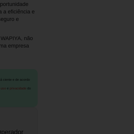
portunidade
 a eficiência e
seguro e
pe WAPIYA, não
 uma empresa
tá ciente e de acordo
 uso
e
privacidade
do
Operador