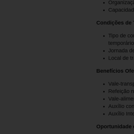
Organizaç
Capacidade
Condições de 
Tipo de co
temporário
Jornada de
Local de t
Benefícios Ofe
Vale-trans
Refeição n
Vale-alime
Auxílio co
Auxílio Int
Oportunidade 