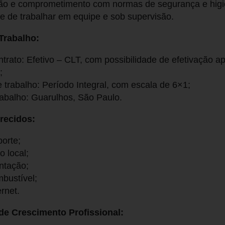
ão e comprometimento com normas de segurança e higi
 de trabalhar em equipe e sob supervisão.
Trabalho:
ntrato: Efetivo – CLT, com possibilidade de efetivação a
;
 trabalho: Período Integral, com escala de 6×1;
rabalho: Guarulhos, São Paulo.
recidos:
porte;
o local;
ntação;
mbustível;
ernet.
de Crescimento Profissional: