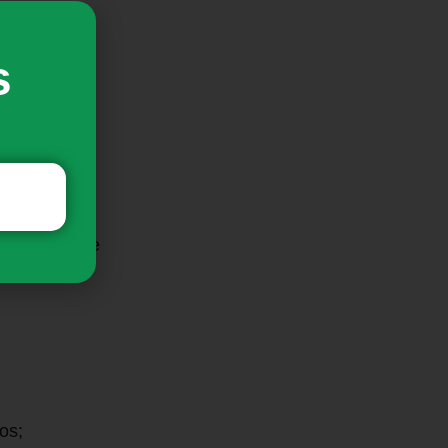
s
uos;
ransporte de
os;