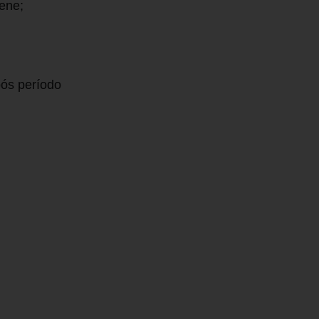
ene;
pós período