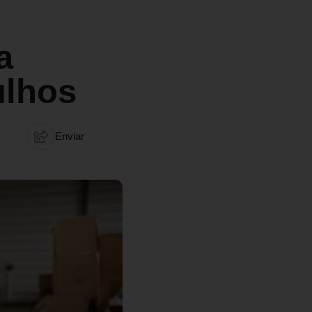
a
ulhos
Enviar