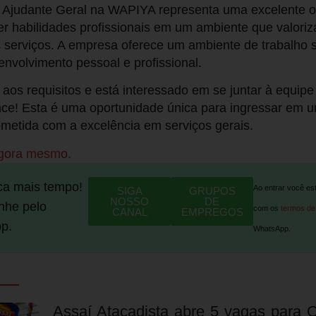
 Ajudante Geral na WAPIYA representa uma excelente o
r habilidades profissionais em um ambiente que valoriza
 serviços. A empresa oferece um ambiente de trabalho 
envolvimento pessoal e profissional.
aos requisitos e está interessado em se juntar à equi
nce! Esta é uma oportunidade única para ingressar em
metida com a excelência em serviços gerais.
agora mesmo.
ca mais tempo!
Ao entrar você es
SIGA
GRUPOS
NOSSO
DE
he pelo
com os
termos de
CANAL
EMPREGOS
p.
WhatsApp.
Assaí Atacadista abre 5 vagas para 