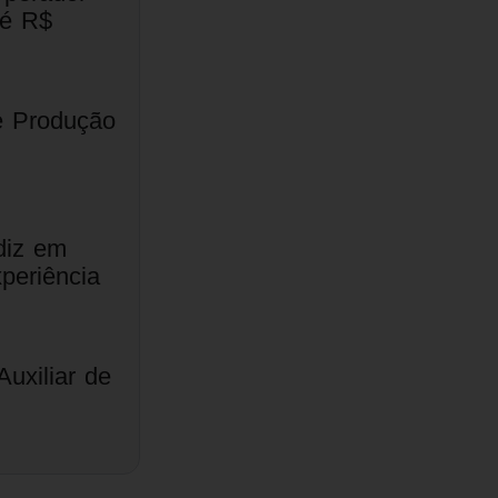
té R$
de Produção
diz em
periência
uxiliar de