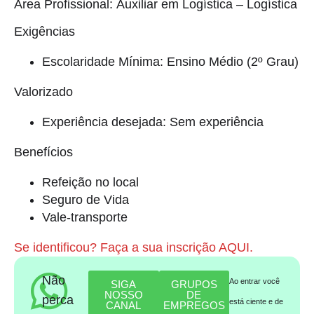
Área Profissional: Auxiliar em Logística – Logística
Exigências
Escolaridade Mínima: Ensino Médio (2º Grau)
Valorizado
Experiência desejada: Sem experiência
Benefícios
Refeição no local
Seguro de Vida
Vale-transporte
Se identificou? Faça a sua inscrição AQUI.
Não
Ao entrar você
SIGA
GRUPOS
NOSSO
DE
perca
está ciente e de
CANAL
EMPREGOS