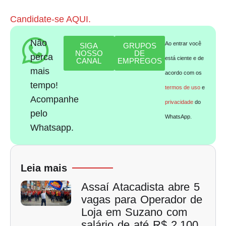
Candidate-se AQUI.
Não
Ao entrar você
SIGA
GRUPOS
NOSSO
DE
perca
está ciente e de
CANAL
EMPREGOS
mais
acordo com os
tempo!
termos de uso
e
Acompanhe
privacidade
do
pelo
WhatsApp.
Whatsapp.
Leia mais
Assaí Atacadista abre 5
vagas para Operador de
Loja em Suzano com
salário de até R$ 2.100