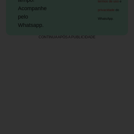
termos de uso
e
Acompanhe
privacidade
do
pelo
WhatsApp.
Whatsapp.
CONTINUA APÓS A PUBLICIDADE