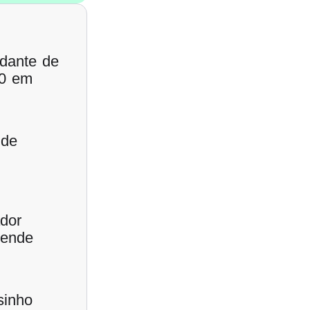
udante de
00 em
 de
dor
tende
sinho