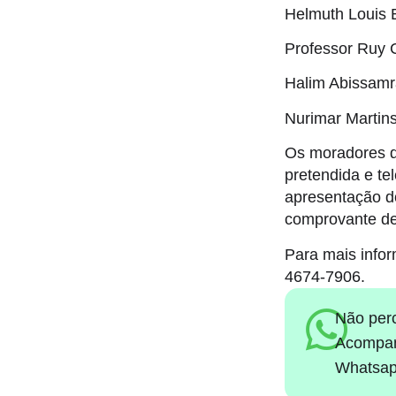
Helmuth Louis B
Professor Ruy C
Halim Abissamra
Nurimar Martins 
Os moradores d
pretendida e te
apresentação d
comprovante de
Para mais info
4674-7906.
Não per
Acompan
Whatsap