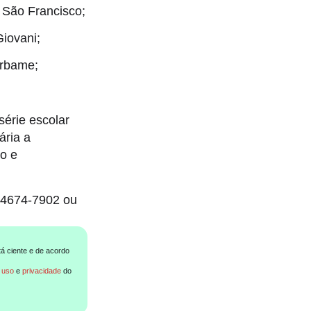
 São Francisco;
Giovani;
Arbame;
érie escolar
ária a
o e
e 4674-7902 ou
tá ciente e de acordo
 uso
e
privacidade
do