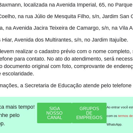
axmann, localizada na Avenida Imperial, 65, no Parque
oelho, na rua Júlio de Mesquita Filho, s/n, Jardim San 
, na Avenida Jacira Teixeira de Camargo, s/n, na Vila 
Hiar, Avenida dos Multirantes, s/n, no Jardim Itajuíbe.
evem realizar o cadastro prévio com o nome completo, s
lefone para contato. No ato do atendimento, será necess
o documento original com foto, comprovante de endereç
 escolaridade.
rmações, a Secretaria de Educação atende pelo telefon
ca mais tempo!
Ao entrar você es
SIGA
GRUPOS
NOSSO
DE
he pelo
com os
termos de
CANAL
EMPREGOS
p.
WhatsApp.