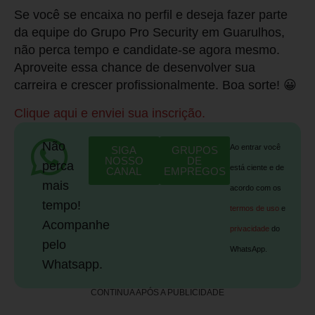
Se você se encaixa no perfil e deseja fazer parte
da equipe do Grupo Pro Security em Guarulhos,
não perca tempo e candidate-se agora mesmo.
Aproveite essa chance de desenvolver sua
carreira e crescer profissionalmente. Boa sorte! 😀
Clique aqui e enviei sua inscrição.
Não
Ao entrar você
SIGA
GRUPOS
NOSSO
DE
perca
está ciente e de
CANAL
EMPREGOS
mais
acordo com os
tempo!
termos de uso
e
Acompanhe
privacidade
do
pelo
WhatsApp.
Whatsapp.
CONTINUA APÓS A PUBLICIDADE