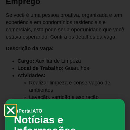
Emprego
Se você é uma pessoa proativa, organizada e tem
experiência em condomínios residenciais e
comerciais, esta pode ser a oportunidade que você
estava esperando. Confira os detalhes da vaga:
Descrição da Vaga:
Cargo:
Auxiliar de Limpeza
Local de Trabalho:
Guarulhos
Atividades:
Realizar limpeza e conservação de
ambientes
Lavação, varrição e aspiração
Executar limpeza, desinfecção e
Portal ATO
abastecimento de sanitários
Notícias e
Manusear equipamentos de limpeza
Conhecimento em diluição de produtos