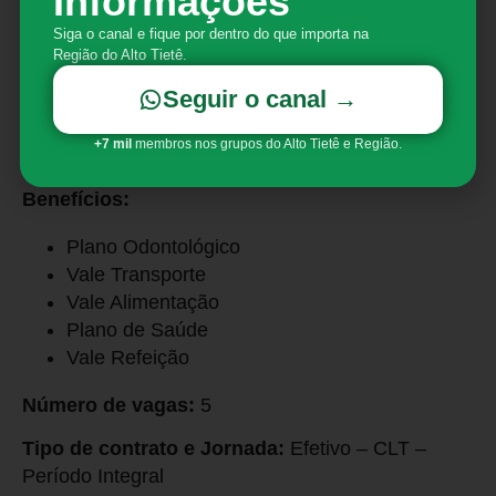
Informações
de limpeza
Siga o canal e fique por dentro do que importa na
Requisitos:
Região do Alto Tietê.
Experiência comprovada em Carteira de
Seguir o canal →
Trabalho
Vivência em condomínios residenciais e
+7 mil
membros nos grupos do Alto Tietê e Região.
comerciais
Benefícios:
Plano Odontológico
Vale Transporte
Vale Alimentação
Plano de Saúde
Vale Refeição
Número de vagas:
5
Tipo de contrato e Jornada:
Efetivo – CLT –
Período Integral