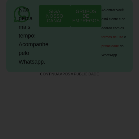
Não
Ao entrar você
SIGA
GRUPOS
NOSSO
DE
perca
está ciente e de
CANAL
EMPREGOS
mais
acordo com os
tempo!
termos de uso
e
Acompanhe
privacidade
do
pelo
WhatsApp.
Whatsapp.
CONTINUA APÓS A PUBLICIDADE