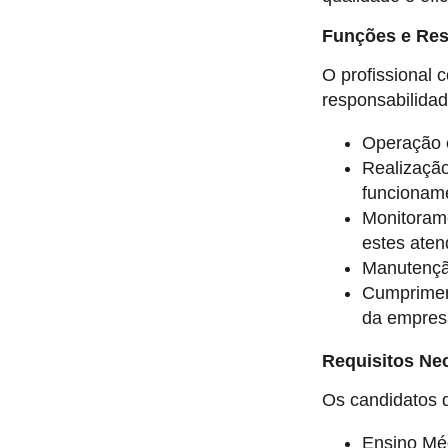
Funções e Res
O profissional 
responsabilidad
Operação 
Realização
funcionam
Monitorame
estes aten
Manutenção
Cumprimen
da empres
Requisitos Ne
Os candidatos 
Ensino Mé