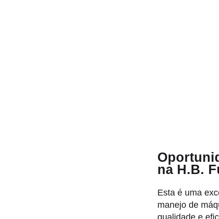
Oportunid
na H.B. F
Esta é uma exc
manejo de máqu
qualidade e ef