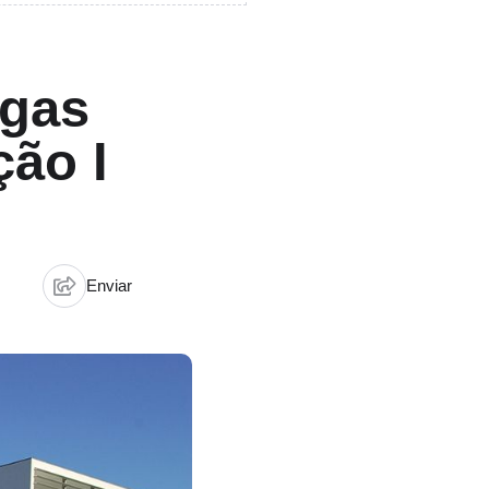
agas
ão I
Enviar