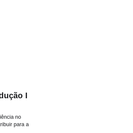
dução I
iência no
ibuir para a