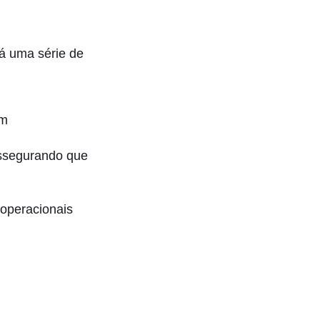
rá uma série de
om
assegurando que
operacionais