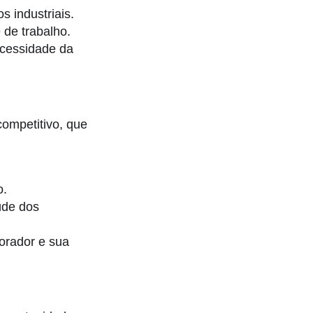
 industriais.
de trabalho.
ecessidade da
competitivo, que
o.
úde dos
orador e sua