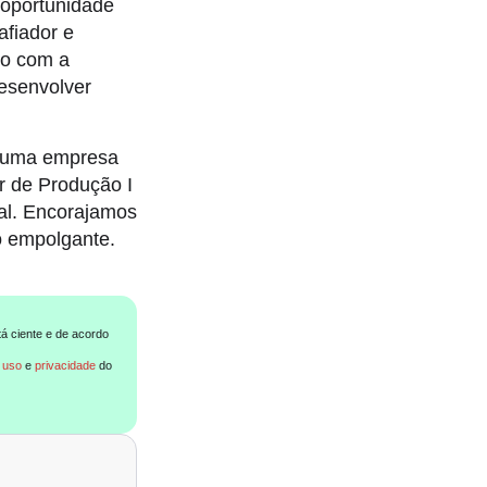
 oportunidade
afiador e
to com a
esenvolver
m uma empresa
r de Produção I
nal. Encorajamos
o empolgante.
tá ciente e de acordo
 uso
e
privacidade
do