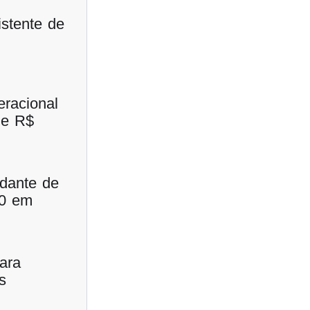
stente de
eracional
de R$
udante de
00 em
ara
s