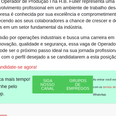
 Operador de Produção I na H.B. Fuller representa uma
olvimento profissional em um ambiente de trabalho des
presa é conhecida por sua excelência e comprometimen
recendo aos seus colaboradores a chance de crescer e d
s em um setor fundamental da indústria.
ixão por operações industriais e busca uma carreira e
inovação, qualidade e segurança, essa vaga de Operado
pode ser o próximo passo ideal na sua jornada profissio
 com o perfil desejado a se candidatarem a esta posiçã
andidate-se agora!
ca mais tempo!
Ao entrar você es
SIGA
GRUPOS
NOSSO
DE
he pelo
com os
termos de
CANAL
EMPREGOS
p.
WhatsApp.