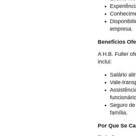
Experiênc
Conhecime
Disponibil
empresa.
Benefícios Of
A H.B. Fuller o
inclui:
Salário al
Vale-transp
Assistênci
funcionári
Seguro de 
família.
Por Que Se Ca