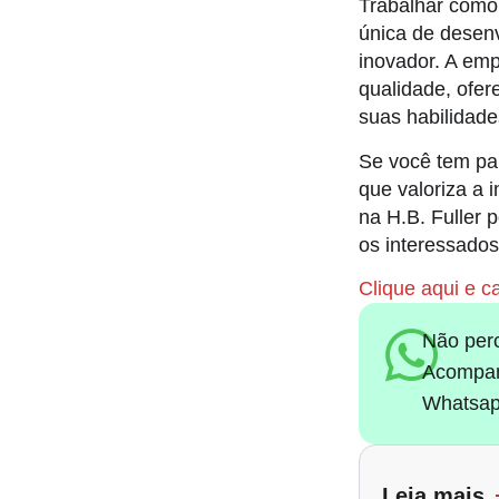
Trabalhar como
única de desenv
inovador. A em
qualidade, ofe
suas habilidade
Se você tem pa
que valoriza a 
na H.B. Fuller 
os interessados
Clique aqui e c
Não per
Acompan
Whatsap
Leia mais