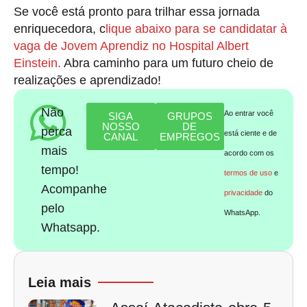
Se você está pronto para trilhar essa jornada
enriquecedora, c
lique abaixo para se candidatar à
vaga de Jovem Aprendiz no Hospital Albert
Einstein.
Abra caminho para um futuro cheio de
realizações e aprendizado!
Não
Ao entrar você
SIGA
GRUPOS
NOSSO
DE
perca
está ciente e de
CANAL
EMPREGOS
mais
acordo com os
tempo!
termos de uso
e
Acompanhe
privacidade
do
pelo
WhatsApp.
Whatsapp.
Leia mais