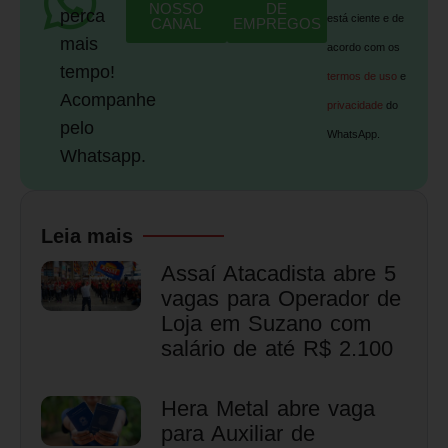
NOSSO
DE
perca
está ciente e de
CANAL
EMPREGOS
mais
acordo com os
tempo!
termos de uso
e
Acompanhe
privacidade
do
pelo
WhatsApp.
Whatsapp.
Leia mais
Assaí Atacadista abre 5
vagas para Operador de
Loja em Suzano com
salário de até R$ 2.100
Hera Metal abre vaga
para Auxiliar de