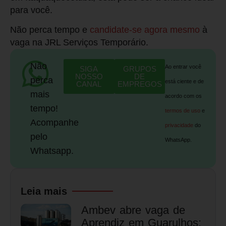
para você.
Não perca tempo e
candidate-se agora mesmo
à
vaga na JRL Serviços Temporário.
Não
Ao entrar você
SIGA
GRUPOS
NOSSO
DE
perca
está ciente e de
CANAL
EMPREGOS
mais
acordo com os
tempo!
termos de uso
e
Acompanhe
privacidade
do
pelo
WhatsApp.
Whatsapp.
Leia mais
Ambev abre vaga de
Aprendiz em Guarulhos;