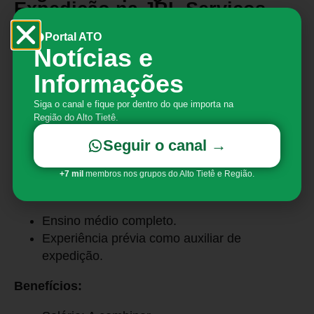
Expedição na JRL Serviços
Temporário
Portal ATO
Notícias e
Descrição da Vaga:
Informações
O profissional será responsável por auxiliar
Siga o canal e fique por dentro do que importa na
no carregamento das caixas, conferir a
Região do Alto Tietê.
quantidade e repassar para o setor de
faturamento, paletizar as caixas e auxiliar no
Seguir o canal →
controle e organização do estoque.
+7 mil
membros nos grupos do Alto Tietê e Região.
Requisitos:
Ensino médio completo.
Experiência prévia como auxiliar de
expedição.
Benefícios: