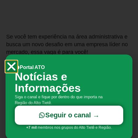
Se você tem experiência na área administrativa e
busca um novo desafio em uma empresa líder no
mercado, essa vaga é para você!
JSL Busca Analista
Portal ATO
Administrativo em Mogi das
Notícias e
Cruzes
Informações
Responsabilidades e Atribuições:
Siga o canal e fique por dentro do que importa na
Região do Alto Tietê.
Como Analista Administrativo, suas atividades
Seguir o canal →
incluirão:
+7 mil
membros nos grupos do Alto Tietê e Região.
Estabelecer contato com órgãos públicos
como prefeituras, secretarias da fazenda etc;