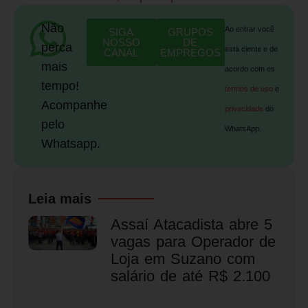
Não
Ao entrar você
SIGA
GRUPOS
NOSSO
DE
perca
está ciente e de
CANAL
EMPREGOS
mais
acordo com os
tempo!
termos de uso
e
Acompanhe
privacidade
do
pelo
WhatsApp.
Whatsapp.
Leia mais
Assaí Atacadista abre 5
vagas para Operador de
Loja em Suzano com
salário de até R$ 2.100