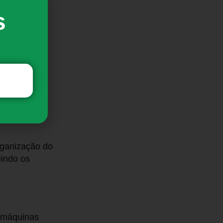
te dos
s
organização do
uindo os
 máquinas