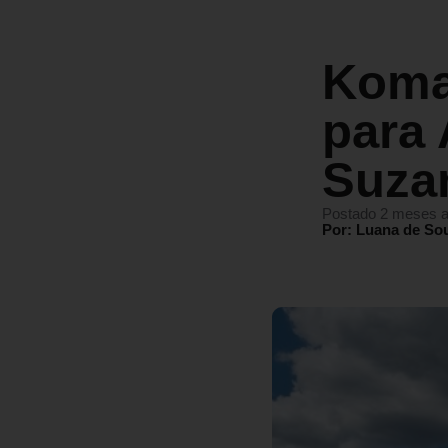
Koma
para 
Suza
Postado 2 meses a
Por: Luana de So