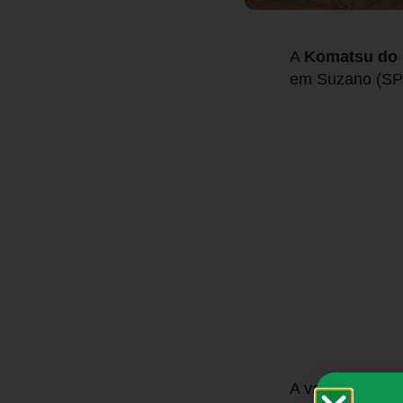
A
Komatsu do 
em Suzano (SP
A vaga é voltad