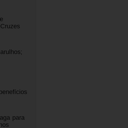
e
 Cruzes
arulhos;
benefícios
vaga para
hos