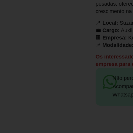
pesadas, oferec
crescimento na 
📍
Local:
Suzan
💼
Cargo:
Auxil
🏢
Empresa:
Ko
📌
Modalidade
Os interessad
empresa para o
Não per
Acompan
Whatsap