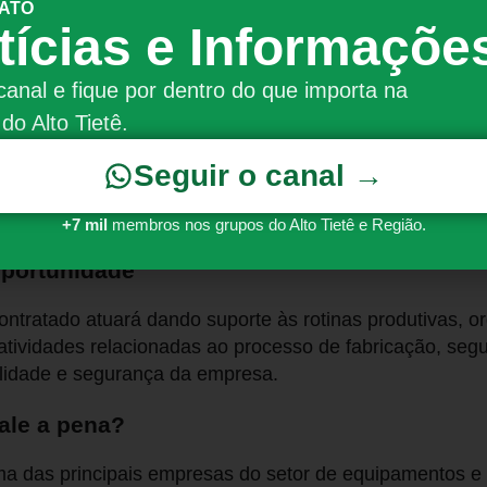
 ATO
de produção e contribuindo para o funcionamento eficien
tícias e Informaçõe
mpresa.
s
canal e fique por dentro do que importa na
do Alto Tietê.
dio completo;
idade para atuar presencialmente;
Seguir o canal →
imento e responsabilidade;
a na área será um diferencial.
+7 mil
membros nos grupos do Alto Tietê e Região.
oportunidade
contratado atuará dando suporte às rotinas produtivas, 
atividades relacionadas ao processo de fabricação, seg
lidade e segurança da empresa.
ale a pena?
a das principais empresas do setor de equipamentos e