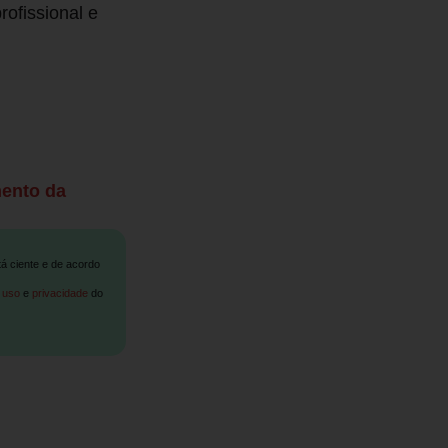
ofissional e
mento da
tá ciente e de acordo
 uso
e
privacidade
do