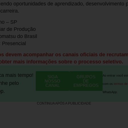
endo oportunidades de aprendizado, desenvolvimento pr
carreira.
o – SP
iar de Produção
matsu do Brasil
:
Presencial
os devem acompanhar os canais oficiais de recruta
bter mais informações sobre o processo seletivo.
ca mais tempo!
Ao entrar você es
SIGA
GRUPOS
NOSSO
DE
he pelo
com os
termos de
CANAL
EMPREGOS
p.
WhatsApp.
CONTINUA APÓS A PUBLICIDADE