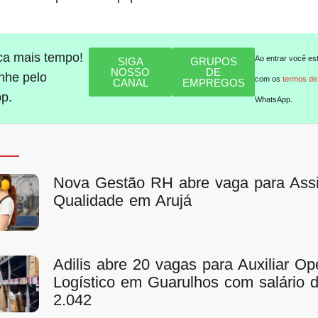
ca mais tempo!
Ao entrar você es
SIGA
GRUPOS
NOSSO
DE
he pelo
com os
termos de
CANAL
EMPREGOS
p.
WhatsApp.
Nova Gestão RH abre vaga para Assi
Qualidade em Arujá
Adilis abre 20 vagas para Auxiliar Op
Logístico em Guarulhos com salário 
2.042