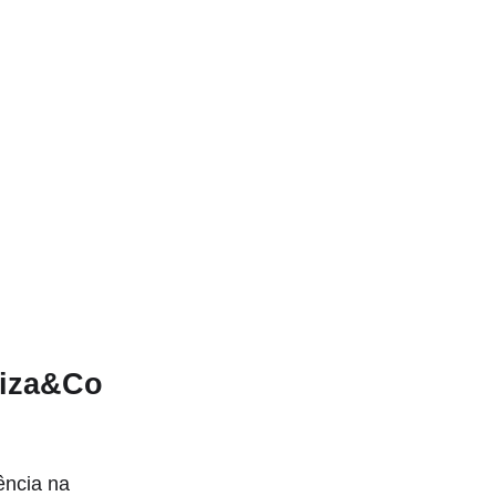
liza&Co
ência na