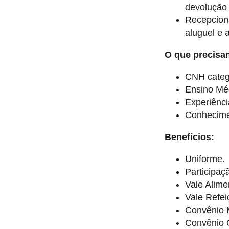
devolução
Recepciona
aluguel e a
O que precisa
CNH catego
Ensino Mé
Experiênci
Conhecimen
Benefícios:
Uniforme.
Participaç
Vale Alime
Vale Refei
Convênio 
Convênio 