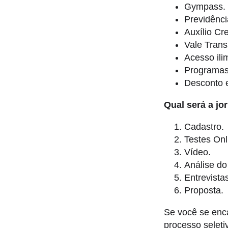
Gympass.
Previdênci
Auxílio Cr
Vale Trans
Acesso ili
Programas 
Desconto e
Qual será a jo
Cadastro.
Testes Onl
Vídeo.
Análise do 
Entrevista
Proposta.
Se você se enca
processo seleti