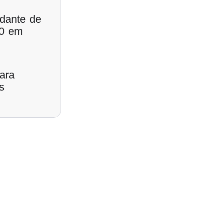
udante de
00 em
ara
s