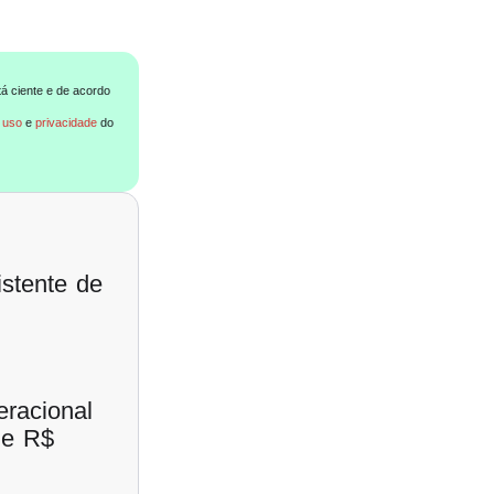
tá ciente e de acordo
 uso
e
privacidade
do
stente de
eracional
de R$