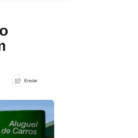
do
m
Enviar