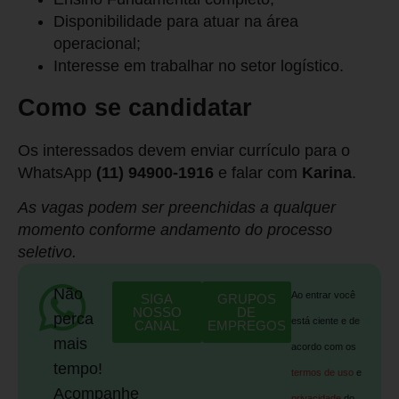
Disponibilidade para atuar na área
operacional;
Interesse em trabalhar no setor logístico.
Como se candidatar
Os interessados devem enviar currículo para o
WhatsApp
(11) 94900-1916
e falar com
Karina
.
As vagas podem ser preenchidas a qualquer
momento conforme andamento do processo
seletivo.
Não
Ao entrar você
SIGA
GRUPOS
NOSSO
DE
perca
está ciente e de
CANAL
EMPREGOS
mais
acordo com os
tempo!
termos de uso
e
Acompanhe
privacidade
do