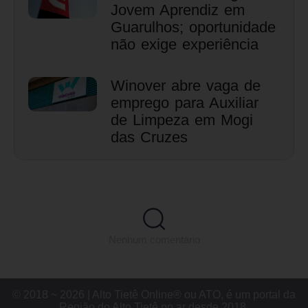
Jovem Aprendiz em
Guarulhos; oportunidade
não exige experiência
Winover abre vaga de
emprego para Auxiliar
de Limpeza em Mogi
das Cruzes
Nenhum comentário
© 2018 ~ 2026 | Alto Tietê Online® ou ATO, é um portal da
Região do Alto Tietê no ar desde 2018.