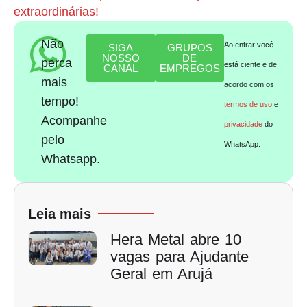
extraordinárias!
Não
Ao entrar você
SIGA
GRUPOS
NOSSO
DE
perca
está ciente e de
CANAL
EMPREGOS
mais
acordo com os
tempo!
termos de uso
e
Acompanhe
privacidade
do
pelo
WhatsApp.
Whatsapp.
Leia mais
Hera Metal abre 10
vagas para Ajudante
Geral em Arujá