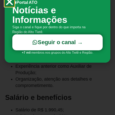
Portal ATO
Embalagem de materiais;
Notícias e
Apoio na operação de máquinas;
Preparação de malotes para expedição;
Informações
Controle de qualidade e validação de
Siga o canal e fique por dentro do que importa na
informações.
Região do Alto Tietê.
Requisitos
Seguir o canal →
Ensino Médio completo;
+7 mil
membros nos grupos do Alto Tietê e Região.
Conhecimento básico de informática;
Experiência anterior como Auxiliar de
Produção;
Organização, atenção aos detalhes e
comprometimento.
Salário e benefícios
Salário de R$ 1.990,45;