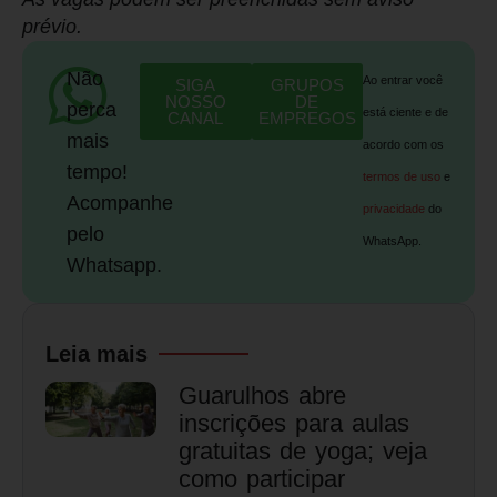
prévio.
Não
Ao entrar você
SIGA
GRUPOS
NOSSO
DE
perca
está ciente e de
CANAL
EMPREGOS
mais
acordo com os
tempo!
termos de uso
e
Acompanhe
privacidade
do
pelo
WhatsApp.
Whatsapp.
Leia mais
Guarulhos abre
inscrições para aulas
gratuitas de yoga; veja
como participar