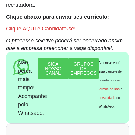
recrutadora.
Clique abaixo para enviar seu currículo:
Clique AQUI e Candidate-se!
O processo seletivo poderá ser encerrado assim
que a empresa preencher a vaga disponível.
Não
Ao entrar você
SIGA
GRUPOS
NOSSO
DE
perca
está ciente e de
CANAL
EMPREGOS
mais
acordo com os
tempo!
termos de uso
e
Acompanhe
privacidade
do
pelo
WhatsApp.
Whatsapp.