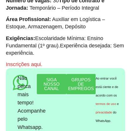
Número de vagas:
30
Tipo de contrato e
Jornada:
Temporário – Período Integral
Área Profissional:
Auxiliar em Logística –
Estoque, Armazenagem, Depósito
Exigências:
Escolaridade Mínima: Ensino
Fundamental (1º grau).Experiência desejada: Sem
experiência.
Inscrições aqui.
Não
Ao entrar você
SIGA
GRUPOS
NOSSO
DE
perca
está ciente e de
CANAL
EMPREGOS
mais
acordo com os
tempo!
termos de uso
e
Acompanhe
privacidade
do
pelo
WhatsApp.
Whatsapp.