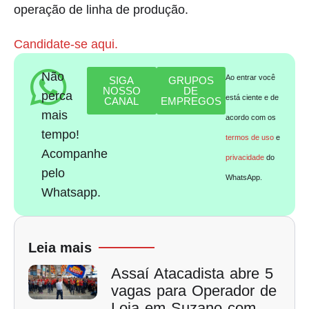
operação de linha de produção.
Candidate-se aqui.
Não
Ao entrar você
SIGA
GRUPOS
NOSSO
DE
perca
está ciente e de
CANAL
EMPREGOS
mais
acordo com os
tempo!
termos de uso
e
Acompanhe
privacidade
do
pelo
WhatsApp.
Whatsapp.
Leia mais
Assaí Atacadista abre 5
vagas para Operador de
Loja em Suzano com