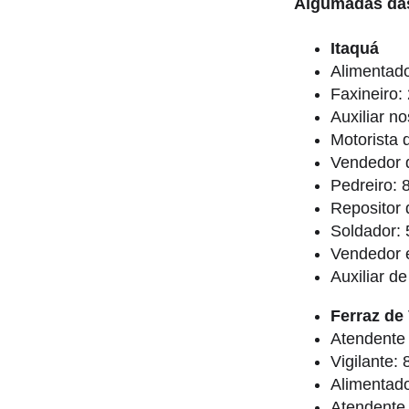
Algumadas das
Itaquá
Alimentado
Faxineiro:
Auxiliar n
Motorista
Vendedor d
Pedreiro: 
Repositor 
Soldador:
Vendedor 
Auxiliar d
Ferraz de
Atendente
Vigilante:
Alimentado
Atendente