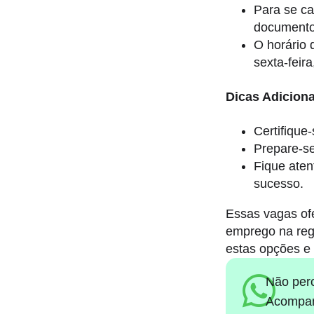
Para se ca
documentos
O horário 
sexta-feir
Dicas Adiciona
Certifique
Prepare-se
Fique aten
sucesso.
Essas vagas of
emprego na reg
estas opções e 
Não per
Acompan