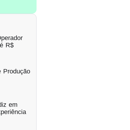
Operador
té R$
de Produção
diz em
periência