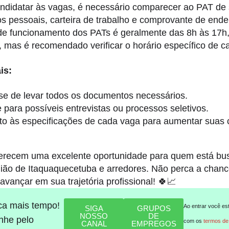
ndidatar às vagas, é necessário comparecer ao PAT de
 pessoais, carteira de trabalho e comprovante de ende
de funcionamento dos PATs é geralmente das 8h às 17h
a, mas é recomendado verificar o horário específico de ca
is:
-se de levar todos os documentos necessários.
 para possíveis entrevistas ou processos seletivos.
to às especificações de cada vaga para aumentar suas
erecem uma excelente oportunidade para quem está b
ião de Itaquaquecetuba e arredores. Não perca a chanc
avançar em sua trajetória profissional! 🍀📈
ca mais tempo!
Ao entrar você es
SIGA
GRUPOS
NOSSO
DE
he pelo
com os
termos de
CANAL
EMPREGOS