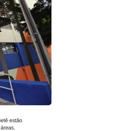
ietê estão
 áreas.