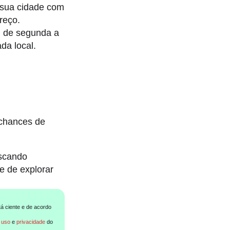
 sua cidade com
reço.
, de segunda a
da local.
 chances de
uscando
e de explorar
tá ciente e de acordo
 uso
e
privacidade
do