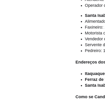
Operador d
Santa Isab
Alimentado
Faxineiro:
Motorista
Vendedor d
Servente 
Pedreiro: 
Endereços dos
Itaquaque
Ferraz de
Santa Isa
Como se Candi