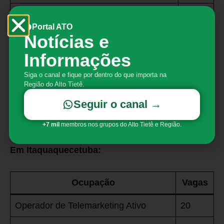
Operador de Telemarketing Ativo e
80
Receptivo
Portal ATO
Notícias e
Cozinheiro Geral
3
Informações
Açougueiro
2
Siga o canal e fique por dentro do que importa na
Região do Alto Tietê.
Garçom
9
Seguir o canal →
Fonte: PATs
+7 mil
membros nos grupos do Alto Tietê e Região.
Em Itaquaquecetuba:
Ocupação
Vagas
Operador de Telemarketing Ativo
20