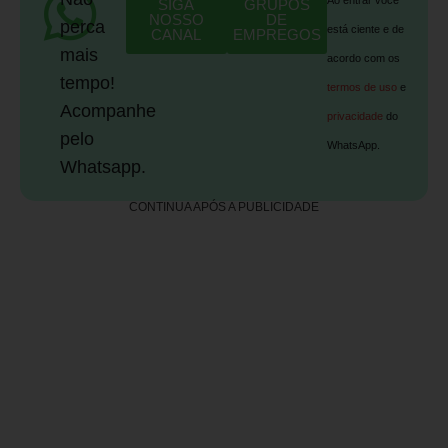
SIGA
GRUPOS
NOSSO
DE
perca
está ciente e de
CANAL
EMPREGOS
mais
acordo com os
tempo!
termos de uso
e
Acompanhe
privacidade
do
pelo
WhatsApp.
Whatsapp.
CONTINUA APÓS A PUBLICIDADE