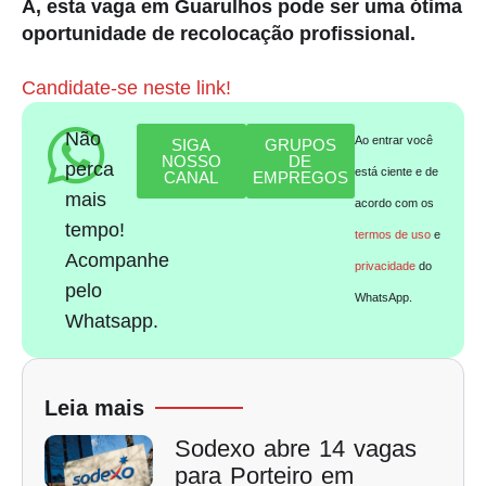
A, esta vaga em Guarulhos pode ser uma ótima
oportunidade de recolocação profissional.
Candidate-se neste link!
Não
Ao entrar você
SIGA
GRUPOS
NOSSO
DE
perca
está ciente e de
CANAL
EMPREGOS
mais
acordo com os
tempo!
termos de uso
e
Acompanhe
privacidade
do
pelo
WhatsApp.
Whatsapp.
Leia mais
Sodexo abre 14 vagas
para Porteiro em