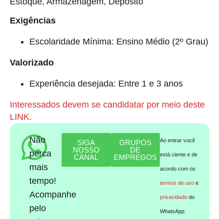
Estoque, Armazenagem, Depósito
Exigências
Escolaridade Mínima: Ensino Médio (2º Grau)
Valorizado
Experiência desejada: Entre 1 e 3 anos
Interessados devem se candidatar por meio deste
LINK.
Não
Ao entrar você
SIGA
GRUPOS
NOSSO
DE
perca
está ciente e de
CANAL
EMPREGOS
mais
acordo com os
tempo!
termos de uso
e
Acompanhe
privacidade
do
pelo
WhatsApp.