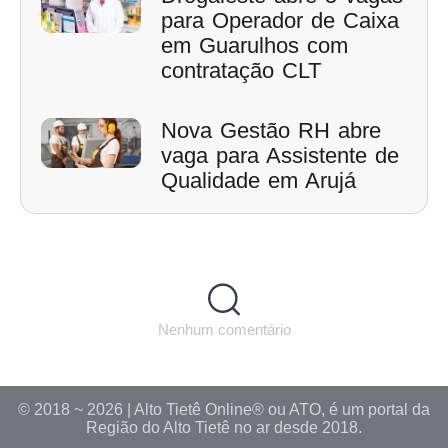
para Operador de Caixa
em Guarulhos com
contratação CLT
Nova Gestão RH abre
vaga para Assistente de
Qualidade em Arujá
Nenhum comentário
© 2018 ~ 2026 | Alto Tietê Online® ou ATO, é um portal da
Região do Alto Tietê no ar desde 2018.